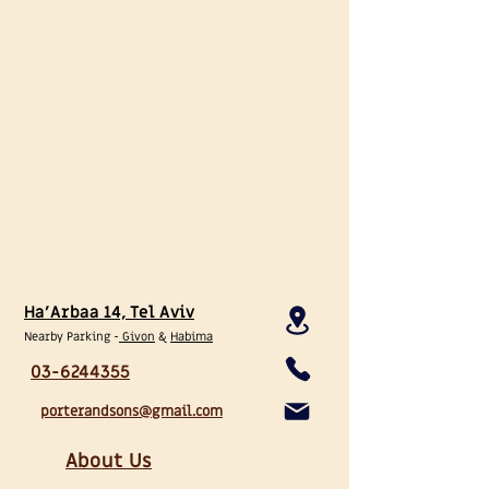
Ha'Arbaa 14, Tel Aviv
Nearby Parking -
Givo
n
&
Habima
03-6244355
porterandsons@gmail.com
About Us